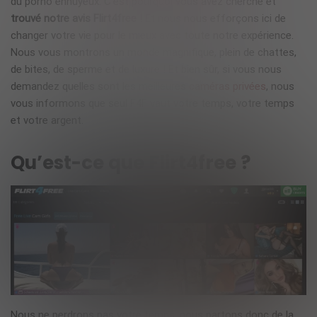
du porno ennuyeux. C’est pourquoi vous avez cherché et
trouvé notre avis Flirt4free !
Et nous nous efforçons ici de
changer votre vie pour le mieux avec toute notre expérience.
Nous vous montrons un monde magnifique, plein de chattes,
de bites, de sperme et de luxure ! Et bien sûr, si vous nous
demandez quelles sont les meilleures
caméras privées
, nous
vous informons que seul
F4F
vaut votre temps, votre temps
et votre argent.
Qu’est-ce que Flirt4free ?
Nous ne perdrons pas votre temps, nous partons donc de la