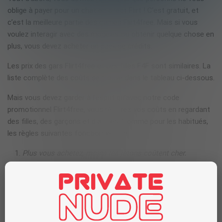
oblige à payer pour un chat en direct Flirt ! C’est gratuit, et
c’est la meilleure partie des cames Flirt4free. Mais si vous
voulez interagir avec des modèles ou obtenir quelque chose en
plus, vous devez acheter un pack de crédits.
Les prix des gars Flirt4free et des filles
F4F
sont similaires. La
liste complète des coûts se trouve dans le tableau ci-dessous.
Mais vous devez garder à l’esprit qu’avec notre code
promotionnel Flirt4free, vous réduirez vos coûts en regardant
des filles, des garçons et d’autres. Comme pour les habitués,
les règles suivantes fonctionnent ici :
Plus vous achetez, moins les jetons coûtent cher.
Moins les filles sont populaires, moins leurs spectacles
sont chers.
Les modes espion et groupe sont presque toujours moins
chers que les modes privés classiques.
Cam2cam coûte des jetons supplémentaires, et les prix