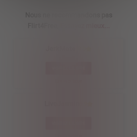
Nous ne recommandons pas
Flirt4Free,
Essayez mieux...
JerkMate
10.0
VISITEZ LE SITE
Lire la critique
LiveJasmin
9.9
VISITEZ LE SITE
Lire la critique