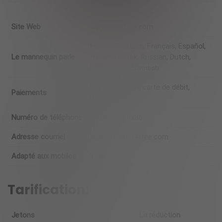
Site Web
www.flirt4free.com
English, Deutsch, Français, Español,
Le mannequin parle
Italiano, Norsk, Russian, Dutch,
Portuguese, Swedish
Carte de crédit, carte de débit,
Paiements
PayPal
Numéro de téléphone
1-800-685-9236
Adresse courriel
support@flirt4free.com
Adapté aux mobiles
Yes
Tarification:
Jetons
Prix
La réduction