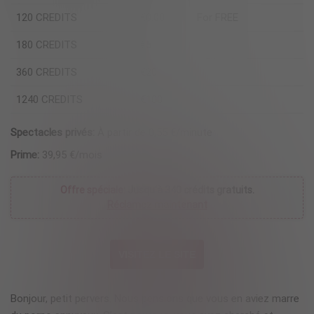
120 CREDITS
€0.00
For FREE
180 CREDITS
€5
360 CREDITS
€20
1240 CREDITS
€100
Spectacles privés:
À partir de 0,55 €/minute
Prime:
39,95 €/mois
Offre spéciale:
Jusqu'à 340 crédits gratuits.
Réclamez maintenant
VISITEZ LE SITE
Bonjour, petit pervers. Nous pensions que vous en aviez marre