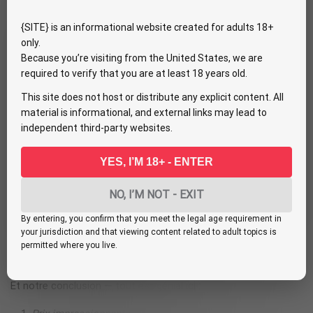
dépendent du modèle.
{SITE} is an informational website created for adults 18+
C’est tout. Et s’il vous plaît, n’oubliez pas que flirter ici est
only.
gratuit. Vous ne devriez pas payer pour vos messages. Et c’est
Because you’re visiting from the United States, we are
la partie la plus essentielle de cette plateforme de webcams !
required to verify that you are at least 18 years old.
This site does not host or distribute any explicit content. All
Flirt4free Expérience
material is informational, and external links may lead to
independent third-party websites.
Ok, comme nous avons terminé notre aperçu de la description
YES, I’M 18+ - ENTER
de Flirt 4 free, nous sommes prêts à vous déplacer pour la
partie la plus adorable de tous les temps. Et ici, nous allons
NO, I’M NOT - EXIT
parler de notre expérience masculine Flirt4free.
By entering, you confirm that you meet the legal age requirement in
Nous avons testé toutes les fonctionnalités, tous les
your jurisdiction and that viewing content related to adult topics is
incroyables bonus de fidélité et regardé les modèles haut et
permitted where you live.
bas Flirt4free.
Et notre conclusion — tout est génial ici :