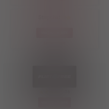
Stripchat
9.8
VISITEZ LE SITE
Lire la critique
7.6
VISITEZ LE SITE