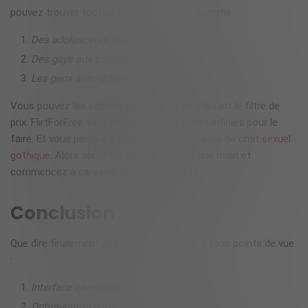
pouvez trouver tout ce que vous voulez, comme :
Des adolescents aux Gilfs.
Des gays aux transsexuels.
Les gens avec différents fétiches.
Vous pouvez les séparer par note ou en utilisant le filtre de
prix. FlirtForFree vous offre des possibilités infinies pour le
faire. Et vous pouvez y trouver des interprètes
de chat sexuel
gothique
. Alors apportez votre bite dans une main et
commencez à caresser dès maintenant !
Conclusion
Que dire finalement de
F4F
? C’est parfait à tous points de vue
:
Interface conviviale.
Optimisation parfaite.