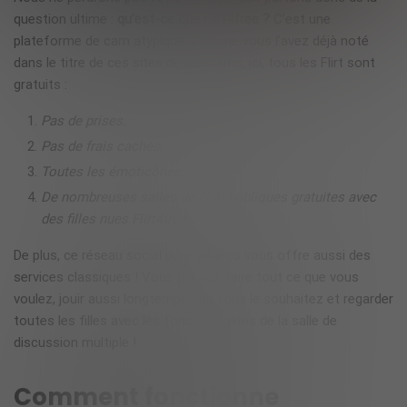
question ultime :
qu’est-ce que Flirt4free ?
C’est une
plateforme de cam atypique. Comme vous l’avez déjà noté
dans le titre de ces sites de webcams, ici, tous les Flirt sont
gratuits :
Pas de prises.
Pas de frais cachés.
Toutes les émoticônes.
De nombreuses salles de chat publiques gratuites avec
des filles nues Flirt4free.
De plus, ce réseau social pour adultes vous offre aussi des
services classiques ! Vous pouvez faire tout ce que vous
voulez, jouir aussi longtemps que vous le souhaitez et regarder
toutes les filles avec les fonctionnalités de la salle de
discussion multiple !
Comment fonctionne