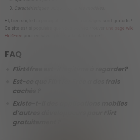
Caractéristiques uniques pour les modèles.
Et, bien sûr, le hic principal : tous les messages sont gratuits !
Ce site est si populaire que vous pouvez trouver
une page wiki
Flit4Free
pour en savoir plus sur la plateforme !
FAQ
Flirt4free est-il légitime à regarder?
Est-ce que Flirt for Free a des frais
cachés ?
Existe-t-il des applications mobiles
d’autres développeurs pour Flirt
gratuitement ?