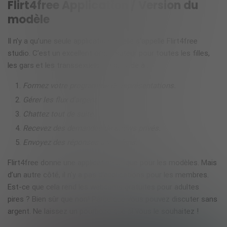
Flirt4free Application / Version du
modèle
Il n’y a qu’une seule application, et elle s’appelle Flirt4free
studio. C’est un excellent organisateur pour toutes les filles,
les gars et les transsexuels, ce qui aide à :
Formez votre programme de représentations.
Gérer les flux d’argent.
Chattez tout de suite.
Recevez des demandes de shows privés.
Envoyez des réponses à vos fans.
Flirt4free donne une application unique pour les modèles. Mais
d’un autre côté, il n’y a pas d’applications pour les membres.
Est-ce que cela rend les webcams gratuites pour adultes
pires ? Bien sûr que non! Parce que vous pouvez discuter sans
argent. Ne laissez un pourboire que si vous le souhaitez !